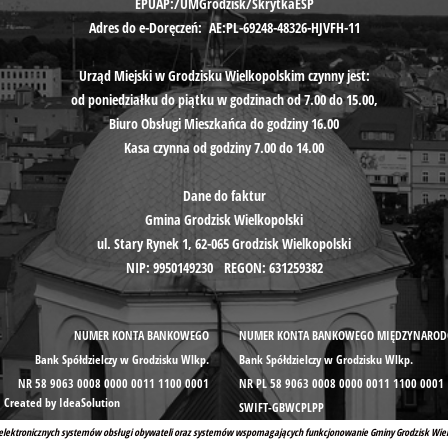
EPUAP:/UMGrodzisk/SkrytkaESP
Adres do e-Doręczeń: AE:PL-69248-48326-HJVFH-11
Urząd Miejski w Grodzisku Wielkopolskim czynny jest:
od poniedziałku do piątku w godzinach od 7.00 do 15.00,
Biuro Obsługi Mieszkańca do godziny 16.00​​​​​​​
Kasa czynna od godziny 7.00 do 14.00
Dane do faktur
Gmina Grodzisk Wielkopolski
ul. Stary Rynek 1, 62-065 Grodzisk Wielkopolski
NIP: 9950149230 REGON: 631259382
NUMER KONTA BANKOWEGO
NUMER KONTA BANKOWEGO MIĘDZYNARO
Bank Spółdzielczy w Grodzisku Wlkp.
Bank Spółdzielczy w Grodzisku Wlkp.
NR 58 9063 0008 0000 0011 1100 0001
NR PL 58 9063 0008 0000 0011 1100 0001
 Created by IdeaSolution
SWIFT-GBWCPLPP
elektronicznych systemów obsługi obywateli oraz systemów wspomagających funkcjonowanie Gminy Grodzisk Wiel