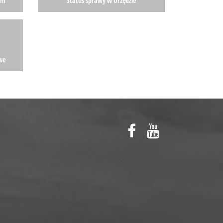
am
Status sprawy w Urzędzie
we