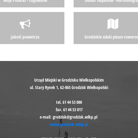
Moje Podatki - Logowanie
Odbiór Odpadów - Harmonogr
Jakość powietrza
Grodziskie szlaki pieszo-rowero
Urząd Miejski w Grodzisku Wielkopolskim
ul. Stary Rynek 1, 62-065 Grodzisk Wielkopolski
tel. 61 44 53 000
fax. 61 44 53 017
e-mail: grodzisk@grodzisk.wlkp.pl
www.grodzisk.wlkp.pl