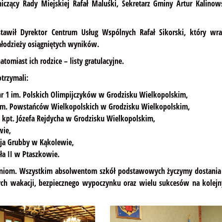
iczący Rady Miejskiej Rafał Maluśki, Sekretarz Gminy Artur Kalinows
tawił Dyrektor Centrum Usług Wspólnych Rafał Sikorski, który wra
łodzieży osiągniętych wyników.
miast ich rodzice – listy gratulacyjne.
trzymali:
r 1 im. Polskich Olimpijczyków w Grodzisku Wielkopolskim,
im. Powstańców Wielkopolskich w Grodzisku Wielkopolskim,
 kpt. Józefa Rejdycha w Grodzisku Wielkopolskim,
wie,
eja Grubby w Kąkolewie,
ła II w Ptaszkowie.
zniom. Wszystkim absolwentom szkół podstawowych życzymy dostania 
h wakacji, bezpiecznego wypoczynku oraz wielu sukcesów na kolejn